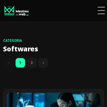
Softwares
1
2