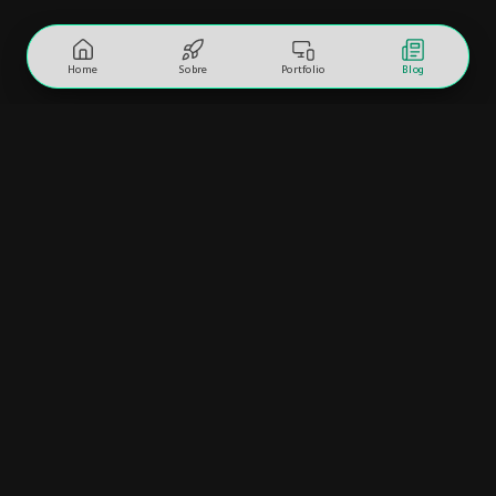
Home
Sobre
Portfolio
Blog
Vamos bater um papo sobre
seu projeto?
1
2
3
4
mestres da web — advisor.connect()