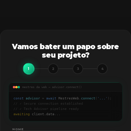
Vamos bater um papo sobre
seu projeto?
1
2
3
4
mestres da web — advisor.connect()
const
advisor
=
await
MestresWeb
.
connect
(
'
...
'
);
// ✓ Secure connection established
// ✓ Tech Advisor pipeline ready
awaiting
client.data
...
NOME