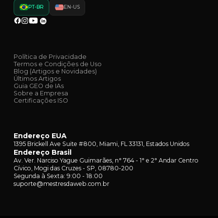
PT-BR
EN-US
Política de Privacidade
Termos e Condições de Uso
Blog (Artigos e Novidades)
Últimos Artigos
Guia GEO de IAs
Sobre a Empresa
Certificações ISO
Endereço EUA
1395 Brickell Ave Suite #800, Miami, FL 33131, Estados Unidos
Endereço Brasil
Av. Ver. Narciso Yague Guimarães, n° 764 - 1° e 2° Andar Centro
Cívico, Mogi das Cruzes - SP, 08780-200
Segunda à Sexta: 9:00 - 18:00
suporte@mestresdaweb.com.br