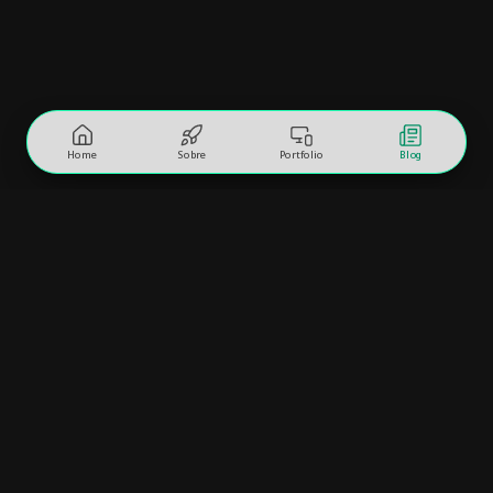
Home
Sobre
Portfolio
Blog
Vamos bater um papo sobre
seu projeto?
1
2
3
4