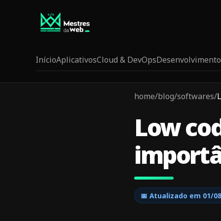
Início
Aplicativos
Cloud & DevOps
Desenvolvimento
home
/
blog
/
softwares
/
L
Low cod
importâ
📅 Atualizado em
01/0