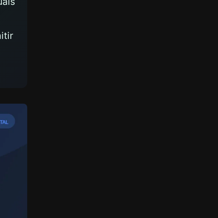
uais
tir