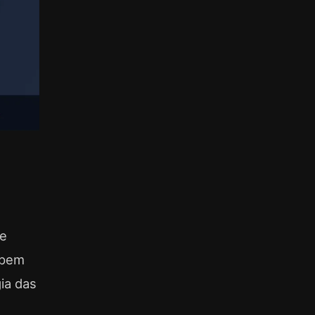
ue
ipem
ia das