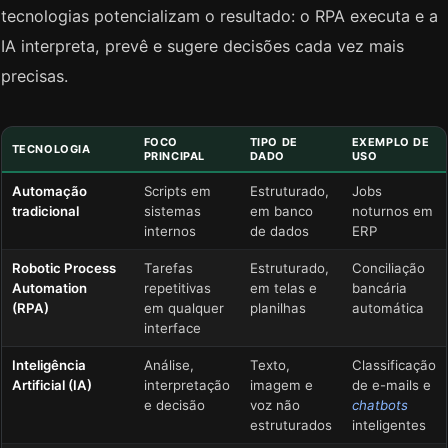
tecnologias potencializam o resultado: o RPA executa e a
IA interpreta, prevê e sugere decisões cada vez mais
precisas.
FOCO
TIPO DE
EXEMPLO DE
TECNOLOGIA
PRINCIPAL
DADO
USO
Automação
Scripts em
Estruturado,
Jobs
tradicional
sistemas
em banco
noturnos em
internos
de dados
ERP
Robotic Process
Tarefas
Estruturado,
Conciliação
Automation
repetitivas
em telas e
bancária
(RPA)
em qualquer
planilhas
automática
interface
Inteligência
Análise,
Texto,
Classificação
Artificial (IA)
interpretação
imagem e
de e-mails e
e decisão
voz não
chatbots
estruturados
inteligentes