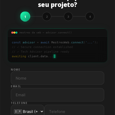
seu projeto?
1
2
3
4
mestres da web — advisor.connect()
const
advisor
=
await
MestresWeb
.
connect
(
'
...
'
);
// ✓ Secure connection established
// ✓ Tech Advisor pipeline ready
awaiting
client.data
...
NOME
EMAIL
TELEFONE