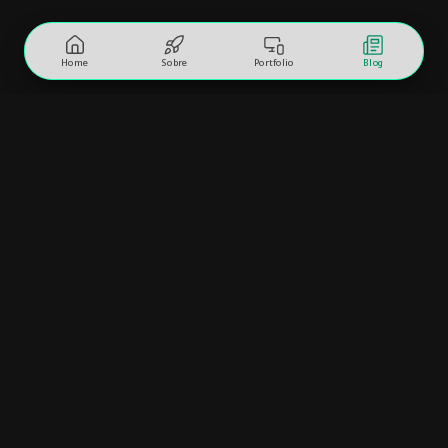
Home
Sobre
Portfolio
Blog
Vamos bater um papo sobre
seu projeto?
1
2
3
4
mestres da web — advisor.connect()