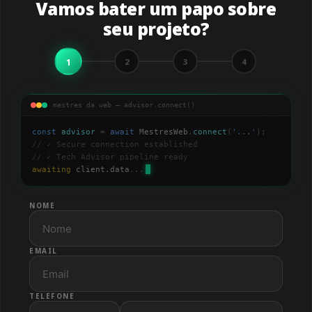
Vamos bater um papo sobre
seu projeto?
1
2
3
4
mestres da web — advisor.connect()
const
advisor
=
await
MestresWeb
.
connect
(
'
...
'
);
// ✓ Secure connection established
// ✓ Tech Advisor pipeline ready
awaiting
client.data
...
NOME
EMAIL
TELEFONE