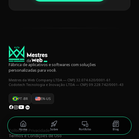
Fábrica de aplicativos e softwares com soluções
personalizadas para você.
Mestres da Web Company LTDA — CNPJ 32.074.620/0001-61
Codotech Tecnologia e Inovação LTDA — CNPJ 09.228.742/0001-43
PT-BR
EN-US
Home
Sobre
Portfolio
Blog
Política de Privacidade
Termos e Condições de Uso