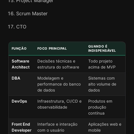
Project Manager
Scrum Master
CTO
QUANDO É
FUNÇÃO
FOCO PRINCIPAL
INDISPENSÁVEL
Software
Decisões técnicas e
Todo projeto
Architect
estrutura do software
acima de MVP
DBA
Modelagem e
Sistemas com
performance do banco
alto volume de
de dados
dados
DevOps
Infraestrutura, CI/CD e
Produtos em
observabilidade
produção
contínua
Front End
Interface e interação
Aplicações web e
Developer
com o usuário
mobile