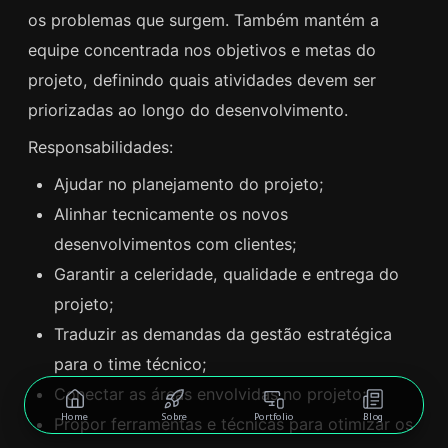
os problemas que surgem. Também mantém a
equipe concentrada nos objetivos e metas do
projeto, definindo quais atividades devem ser
priorizadas ao longo do desenvolvimento.
Responsabilidades:
Ajudar no planejamento do projeto;
Alinhar tecnicamente os novos
desenvolvimentos com clientes;
Garantir a celeridade, qualidade e entrega do
projeto;
Traduzir as demandas da gestão estratégica
para o time técnico;
Conectar as áreas envolvidas no projeto;
Home
Sobre
Portfolio
Blog
Propor ferramentas e técnicas para otimizar os