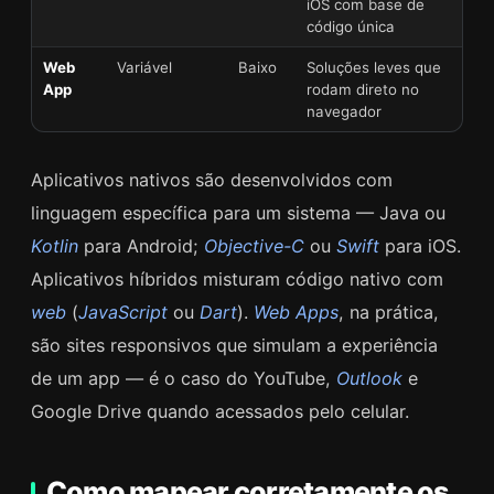
iOS com base de
código única
Web
Variável
Baixo
Soluções leves que
App
rodam direto no
navegador
Aplicativos nativos são desenvolvidos com
linguagem específica para um sistema — Java ou
Kotlin
para Android;
Objective-C
ou
Swift
para iOS.
Aplicativos híbridos misturam código nativo com
web
(
JavaScript
ou
Dart
).
Web Apps
, na prática,
são sites responsivos que simulam a experiência
de um app — é o caso do YouTube,
Outlook
e
Google Drive quando acessados pelo celular.
Como mapear corretamente os