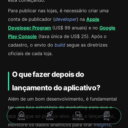
Para publicar nas lojas, é necessário criar uma
conta de publicador (
developer
) na
Apple
Developer Program
(US$ 99 anuais) e no
Google
Play Console
(taxa única de US$ 25). Após o
cadastro, o envio do
build
segue as diretrizes
oficiais de cada loja.
O que fazer depois do
lançamento do aplicativo?
Além de um bom desenvolvimento, é fundamental
ter uma boa estratégia de marketing para que o
app chegue ao público-alvo. Após o lançamento,
Home
Sobre
Portfolio
Blog
monitore os dados analíticos para tirar
insights
,