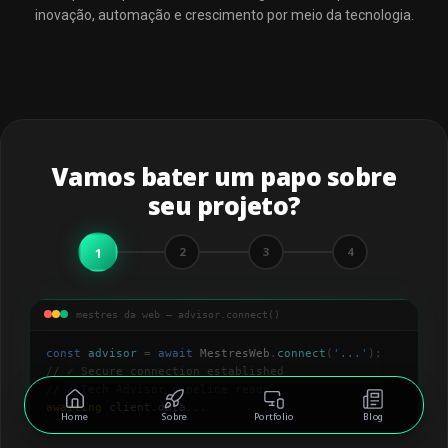
inovação, automação e crescimento por meio da tecnologia.
Vamos bater um papo sobre
seu projeto?
1
2
3
4
mestres da web — advisor.connect()
const
advisor
=
await
MestresWeb
.
connect
(
'
...
'
);
// ✓ Secure connection established
// ✓ Tech Advisor pipeline ready
awaiting
client.data
...
Home
Sobre
Portfolio
Blog