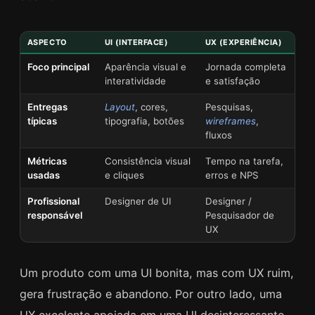
ASPECTO
UI (INTERFACE)
UX (EXPERIÊNCIA)
Foco principal
Aparência visual e
Jornada completa
interatividade
e satisfação
Entregas
Layout
, cores,
Pesquisas,
típicas
tipografia, botões
wireframes
,
fluxos
Métricas
Consistência visual
Tempo na tarefa,
usadas
e cliques
erros e NPS
Profissional
Designer de UI
Designer /
responsável
Pesquisador de
UX
Um produto com uma UI bonita, mas com UX ruim,
gera frustração e abandono. Por outro lado, uma
UX excelente apoiada em uma UI desinteressante