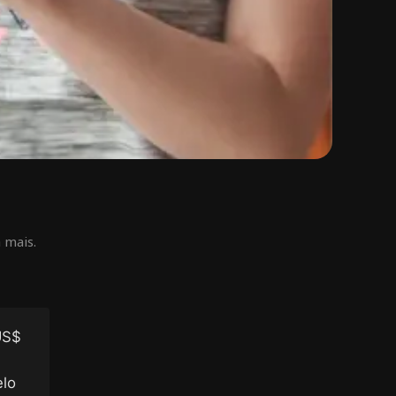
 mais.
US$
.
elo