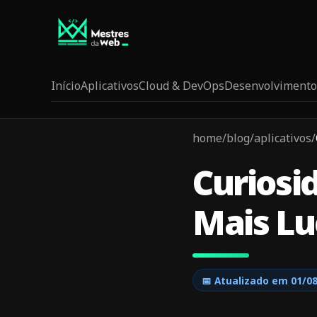
Início
Aplicativos
Cloud & DevOps
Desenvolvimento
home
/
blog
/
aplicativos
/
Curiosi
Mais Lu
📅 Atualizado em
01/0