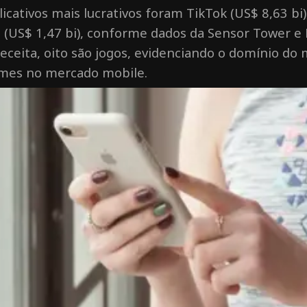
licativos mais lucrativos foram TikTok (US$ 8,63 bi
s (US$ 1,47 bi), conforme dados da Sensor Tower e D
eceita, oito são jogos, evidenciando o domínio d
mes no mercado mobile.