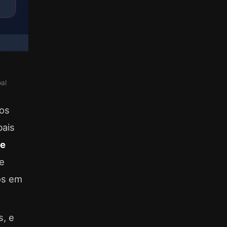
al
os
bais
de
e
os em
s, e