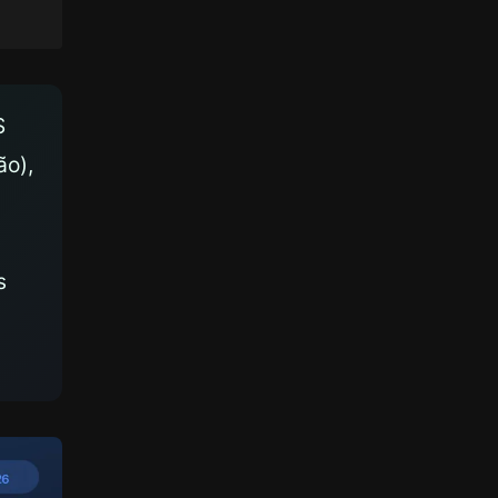
$
ão),
s