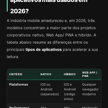
2026?
A indústria mobile amadureceu e, em 2026, três
modelos concentram a maior parte dos projetos
corporativos: nativo, Web App/ PWA e híbrido. A
tabela abaixo resume as diferenças entre os
principais
tipos de aplicativos
para acelerar a sua
leitura.
WEB APP /
CRITÉRIO
NATIVO
HÍBRIDO
PWA
Plataformas
iOS ou
iOS e
Qualquer
Android
Android
navegador
(separados)
(código
moderno
único)
Performance
Alta
Alta
Moderada