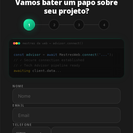
Vamos bater um papo sobre
seu projeto?
1
2
3
4
mestres da web — advisor.connect()
const
advisor
=
await
MestresWeb
.
connect
(
'
...
'
);
// ✓ Secure connection established
// ✓ Tech Advisor pipeline ready
awaiting
client.data
...
NOME
EMAIL
TELEFONE