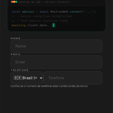
mestres da web — advisor.connect()
const
advisor
=
await
MestresWeb
.
connect
(
'
...
'
);
// ✓ Secure connection established
// ✓ Tech Advisor pipeline ready
awaiting
client.data
...
NOME
EMAIL
TELEFONE
Confira se o número de telefone está correto antes do envio.