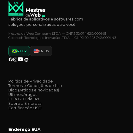
Fábrica de aplicativos e softwares com
soluções personalizadas para você.
Mestres da Web Company LTDA — CNPJ 32.074.620/0001-61
Codotech Tecnologia e Inovação LTDA — CNPJ 09.228.742/0001-43
PT-BR
EN-US
Política de Privacidade
Termos e Condições de Uso
Blog (Artigos e Novidades)
Últimos Artigos
Guia GEO de IAs
Sobre a Empresa
Certificações ISO
Endereço EUA