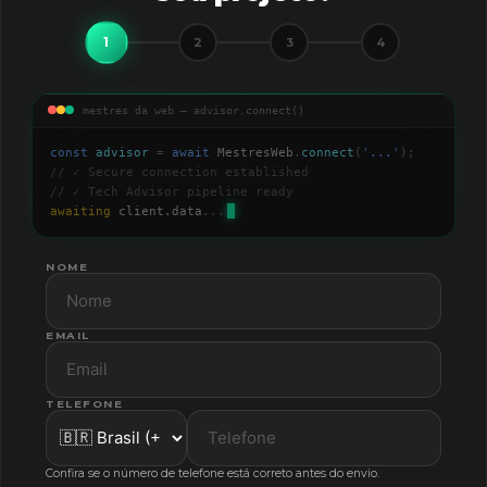
1
2
3
4
mestres da web — advisor.connect()
const
advisor
=
await
MestresWeb
.
connect
(
'
...
'
);
// ✓ Secure connection established
// ✓ Tech Advisor pipeline ready
awaiting
client.data
...
NOME
EMAIL
TELEFONE
Confira se o número de telefone está correto antes do envio.